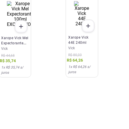
EXCLUSIVO SITE E APP
Xarope Vick
Xarope Vick Mel
44E 240ml
Expectorante
Vick
100ml
Vick
R$
80
,
33
R$
44
,
68
R$
64
,
26
R$
35
,
74
1
x
R$ 64,26
s/
1
x
R$ 35,74
s/
juros
juros