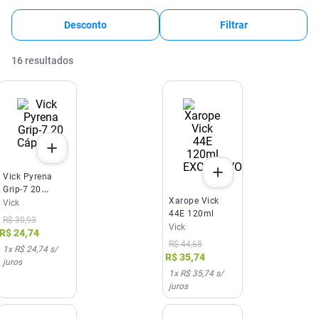
Desconto
Filtrar
16
resultados
EXCLUSIVO SITE E APP
Vick Pyrena
Grip-7 20
Xarope Vick
Cápsulas
Vick
44E 120ml
R$
30
,
93
Vick
R$
24
,
74
R$
44
,
68
1
x
R$ 24,74
s/
R$
35
,
74
juros
1
x
R$ 35,74
s/
juros