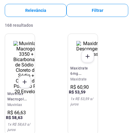
Relevância
Filtrar
168
resultados
Maxidrate
6mg
Descongestionante
Maxidrate
Gel Nasal 30g
R$
60
,
90
R$
53
,
59
Muvinlax
1
x
R$ 53,59
s/
Macrogol
juros
3350 +
Muvinlax
Bicarbonato
R$
66
,
63
de Sódio +
R$
58
,
63
Cloreto de
1
x
R$ 58,63
s/
Sódio +
juros
Cloreto de