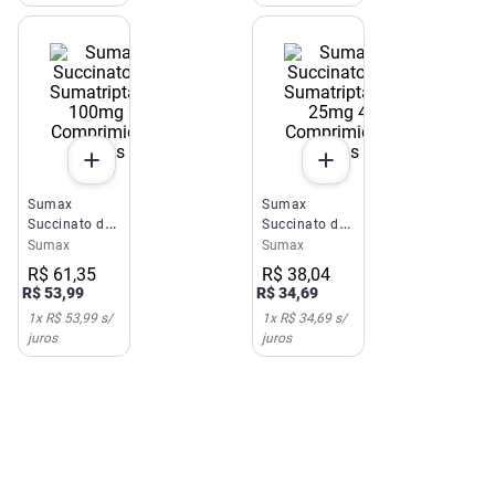
Potássio Pó
20 Envelop
Sumax
Sumax
Succinato de
Succinato de
Sumatriptana
Sumatriptana
Sumax
Sumax
100mg 2
25mg 4
R$
61
,
35
R$
38
,
04
Comprimidos
Comprimidos
R$
53
,
99
R$
34
,
69
Libbs
Libbs
1
x
R$ 53,99
s/
1
x
R$ 34,69
s/
juros
juros