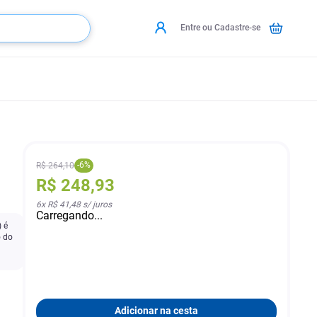
Entre ou Cadastre-se
-
6
%
R$
264
,
10
R$
248
,
93
6
x
R$ 41,48
s/ juros
Carregando...
 é
o do
Adicionar na cesta