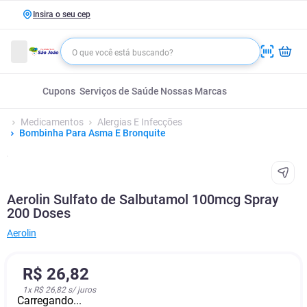
Insira o seu cep
Cupons
Serviços de Saúde
Nossas Marcas
Medicamentos
Alergias E Infecções
Bombinha Para Asma E Bronquite
Aerolin Sulfato de Salbutamol 100mcg Spray
200 Doses
Aerolin
R$
26
,
82
1
x
R$ 26,82
s/ juros
Carregando...