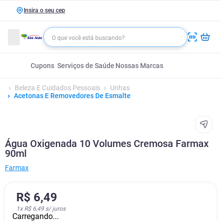
Insira o seu cep
Cupons
Serviços de Saúde
Nossas Marcas
Beleza E Cuidados Pessoais
Unhas
Acetonas E Removedores De Esmalte
Água Oxigenada 10 Volumes Cremosa Farmax
90ml
Farmax
R$
6
,
49
1
x
R$ 6,49
s/ juros
Carregando...