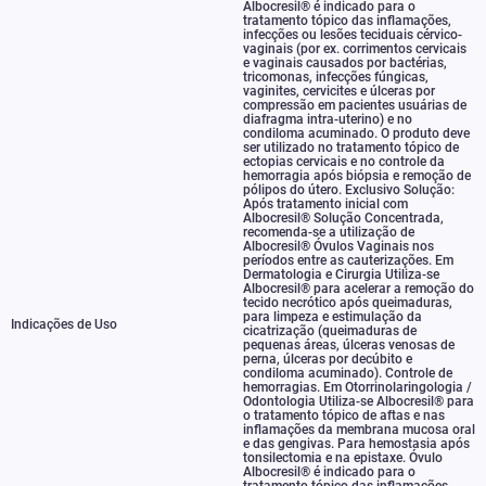
Albocresil® é indicado para o
tratamento tópico das inflamações
,
infecções ou lesões teciduais cérvico-
vaginais (por ex. corrimentos cervicais
e vaginais causados por bactérias
,
tricomonas
,
infecções fúngicas
,
vaginites
,
cervicites e úlceras por
compressão em pacientes usuárias de
diafragma intra-uterino) e no
condiloma acuminado. O produto deve
ser utilizado no tratamento tópico de
ectopias cervicais e no controle da
hemorragia após biópsia e remoção de
pólipos do útero. Exclusivo Solução:
Após tratamento inicial com
Albocresil® Solução Concentrada
,
recomenda-se a utilização de
Albocresil® Óvulos Vaginais nos
períodos entre as cauterizações. Em
Dermatologia e Cirurgia Utiliza-se
Albocresil® para acelerar a remoção do
tecido necrótico após queimaduras
,
para limpeza e estimulação da
Indicações de Uso
cicatrização (queimaduras de
pequenas áreas
,
úlceras venosas de
perna
,
úlceras por decúbito e
condiloma acuminado). Controle de
hemorragias. Em Otorrinolaringologia /
Odontologia Utiliza-se Albocresil® para
o tratamento tópico de aftas e nas
inflamações da membrana mucosa oral
e das gengivas. Para hemostasia após
tonsilectomia e na epistaxe. Óvulo
Albocresil® é indicado para o