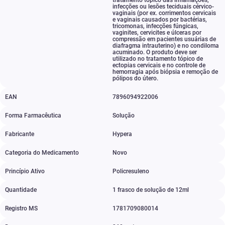
tratamento tópico das inflamações
,
infecções ou lesões teciduais cérvico-
vaginais (por ex. corrimentos cervicais
e vaginais causados por bactérias
,
tricomonas
,
infecções fúngicas
,
vaginites
,
cervicites e úlceras por
compressão em pacientes usuárias de
diafragma intrauterino) e no condiloma
acuminado. O produto deve ser
utilizado no tratamento tópico de
ectopias cervicais e no controle de
hemorragia após biópsia e remoção de
pólipos do útero.
EAN
7896094922006
Forma Farmacêutica
Solução
Fabricante
Hypera
Categoria do Medicamento
Novo
Princípio Ativo
Policresuleno
Quantidade
1 frasco de solução de 12ml
Registro MS
1781709080014