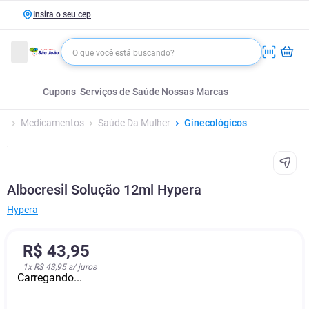
Insira o seu cep
Cupons
Serviços de Saúde
Nossas Marcas
Medicamentos
Saúde Da Mulher
Ginecológicos
Albocresil Solução 12ml Hypera
Hypera
R$
43
,
95
1
x
R$ 43,95
s/ juros
Carregando...