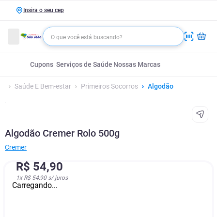
Insira o seu cep
Cupons
Serviços de Saúde
Nossas Marcas
Saúde E Bem-estar
Primeiros Socorros
Algodão
Algodão Cremer Rolo 500g
Cremer
R$
54
,
90
1
x
R$ 54,90
s/ juros
Carregando...