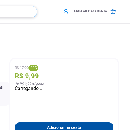
Entre ou Cadastre-se
-
44
%
R$
17
,
99
R$
9
,
99
1
x
R$ 9,99
s/ juros
as
Carregando...
.
Adicionar na cesta