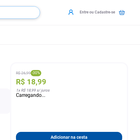
Entre ou Cadastre-se
-
30
%
R$
26
,
99
R$
18
,
99
1
x
R$ 18,99
s/ juros
Carregando...
Adicionar na cesta