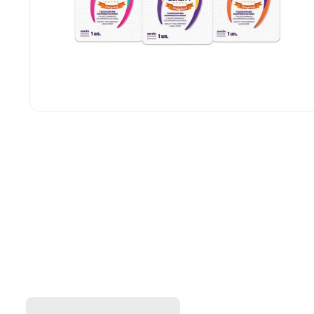
Alicate de Cutícula Merheje
Unhex For Men
Touch