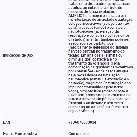
tratamento de: quadros psiquiátricos
agudos
,
ou então no controle de
psicoses de longa evolução.
AMPLICTIL também é indicado em
manifestação de ansiedade e agitação
,
soluços incoercíveis (soluço que não
para)
,
náuseas (enjoo) e vômitos e
neurotoxicoses (aceleração da
respiração e convulsão com os olhos
dilatados) infantis; também pode ser
associado aos barbitúricos
(medicamento depressor do sistema
nervoso central) no tratamento do
Indicações de Uso
tétano. Em analgesia (elimina ou
diminui a dor) obstétrica e no
tratamento da eclampsia (séria
complicação da gravidez caracterizada
por convulsões) e nos casos em que
haja necessidade de uma ação
neuroléptica (diminui a excitação e a
agitação)
,
vagolítica (interrupção dos
impulsos transmitidos pelo nervo
vago)
,
simpatolítica (efeito oposto à
atividade
,
produzida pelo estímulo do
sistema nervoso simpático)
,
sedativa
(diminui a ansiedade e tem efeito
calmante) ou antiemética (diminui o
enjoo e vômito).
EAN
7896070600034
Forma Farmacêutica
Comprimido