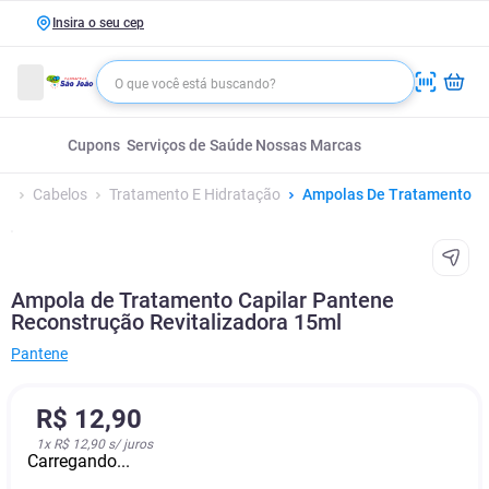
Insira o seu cep
Cupons
Serviços de Saúde
Nossas Marcas
Cabelos
Tratamento E Hidratação
Ampolas De Tratamento
Ampola de Tratamento Capilar Pantene
Reconstrução Revitalizadora 15ml
Pantene
R$
12
,
90
1
x
R$ 12,90
s/ juros
Carregando...