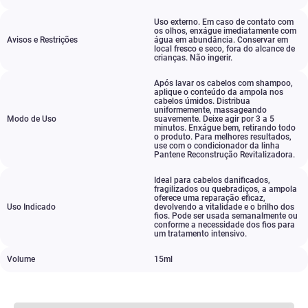
Uso externo. Em caso de contato com
os olhos
,
enxágue imediatamente com
Avisos e Restrições
água em abundância. Conservar em
local fresco e seco
,
fora do alcance de
crianças. Não ingerir.
Após lavar os cabelos com shampoo
,
aplique o conteúdo da ampola nos
cabelos úmidos. Distribua
uniformemente
,
massageando
Modo de Uso
suavemente. Deixe agir por 3 a 5
minutos. Enxágue bem
,
retirando todo
o produto. Para melhores resultados
,
use com o condicionador da linha
Pantene Reconstrução Revitalizadora.
Ideal para cabelos danificados
,
fragilizados ou quebradiços
,
a ampola
oferece uma reparação eficaz
,
Uso Indicado
devolvendo a vitalidade e o brilho dos
fios. Pode ser usada semanalmente ou
conforme a necessidade dos fios para
um tratamento intensivo.
Volume
15ml