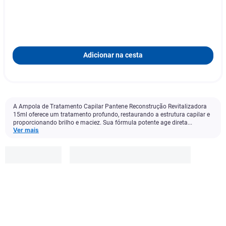
Adicionar na cesta
A Ampola de Tratamento Capilar Pantene Reconstrução Revitalizadora
15ml oferece um tratamento profundo, restaurando a estrutura capilar e
proporcionando brilho e maciez. Sua fórmula potente age direta...
Ver mais
Pantene
R$
12
,
90