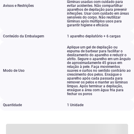
lâminas usadas com cuidado para
Avisos e Restrições
evitar acidentes. Não compartilhar
aparelhos de depilação para prevenir
infecções. Usar com cuidado em áreas
sensíveis do corpo. Não reutilizar
lâminas após múltiplos usos para
garantir higiene e eficácia
Conteúdo da Embalagem
1 aparelho depilatório + 6 cargas
Aplique um gel de depilação ou
espuma de barbear para facilitar o
deslizamento do aparelho e reduzir o
atrito. Segure o aparelho em um ângulo
de aproximadamente 45 graus em
relação à pele. Faça movimentos
Modo de Uso
suaves e curtos no sentido contrário ao
crescimento dos pelos. Enxágue o
aparelho após cada passada para
remover os pelos e manter as lâminas
limpas. Após terminar a depilação
,
enxágue a área com água fria para
fechar os poros
Quantidade
1 Unidade