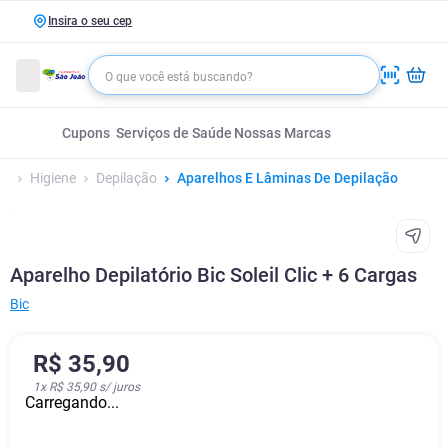
Insira o seu cep
Cupons
Serviços de Saúde
Nossas Marcas
Higiene
Depilação
Aparelhos E Lâminas De Depilação
Aparelho Depilatório Bic Soleil Clic + 6 Cargas
Bic
R$
35
,
90
1
x
R$ 35,90
s/ juros
Carregando...