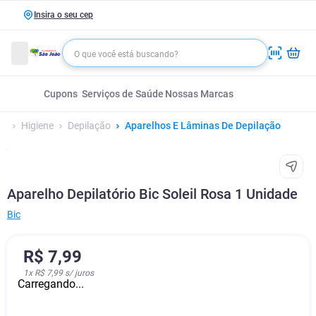
Insira o seu cep
Cupons
Serviços de Saúde
Nossas Marcas
Higiene
Depilação
Aparelhos E Lâminas De Depilação
Aparelho Depilatório Bic Soleil Rosa 1 Unidade
Bic
R$
7
,
99
1
x
R$ 7,99
s/ juros
Carregando...