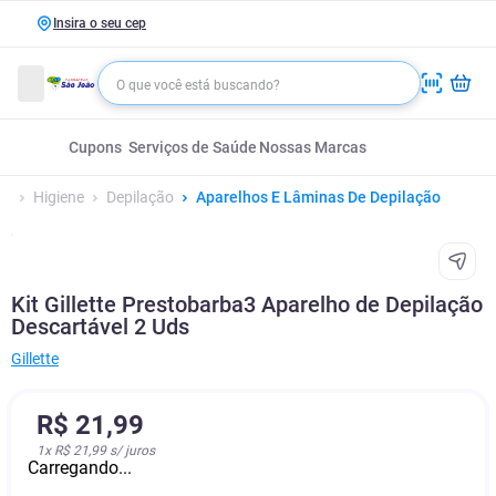
Insira o seu cep
Cupons
Serviços de Saúde
Nossas Marcas
Higiene
Depilação
Aparelhos E Lâminas De Depilação
Kit Gillette Prestobarba3 Aparelho de Depilação
Descartável 2 Uds
Gillette
R$
21
,
99
1
x
R$ 21,99
s/ juros
Carregando...