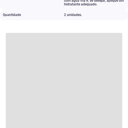
com água fria e
,
se desejar
,
aplique um
hidratante adequado.
Quantidade
2 unidades.