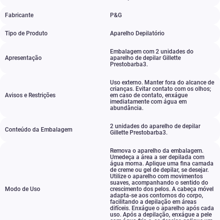
Fabricante
P&G
Tipo de Produto
Aparelho Depilatório
Embalagem com 2 unidades do
Apresentação
aparelho de depilar Gillette
Prestobarba3.
Uso externo. Manter fora do alcance de
crianças. Evitar contato com os olhos;
Avisos e Restrições
em caso de contato
,
enxágue
imediatamente com água em
abundância.
2 unidades do aparelho de depilar
Conteúdo da Embalagem
Gillette Prestobarba3.
Remova o aparelho da embalagem.
Umedeça a área a ser depilada com
água morna. Aplique uma fina camada
de creme ou gel de depilar
,
se desejar.
Utilize o aparelho com movimentos
suaves
,
acompanhando o sentido do
Modo de Uso
crescimento dos pelos. A cabeça móvel
adapta-se aos contornos do corpo
,
facilitando a depilação em áreas
difíceis. Enxágue o aparelho após cada
uso. Após a depilação
,
enxágue a pele