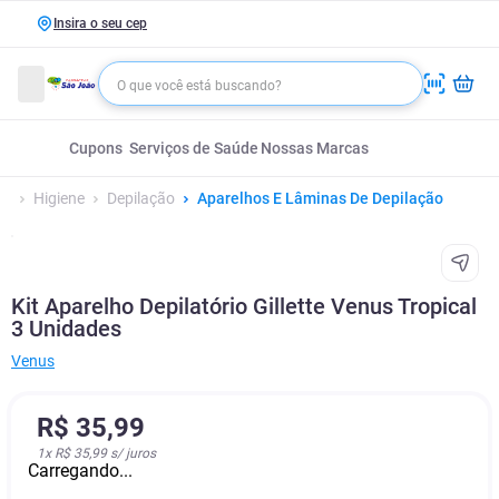
Insira o seu cep
Cupons
Serviços de Saúde
Nossas Marcas
Higiene
Depilação
Aparelhos E Lâminas De Depilação
Kit Aparelho Depilatório Gillette Venus Tropical
3 Unidades
Venus
R$
35
,
99
1
x
R$ 35,99
s/ juros
Carregando...