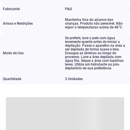
Fabricante
P&G
Mantenha fora do alcance das
Avisos e Restrições
crianças. Produto não perecível. Não
expor a temperaturas acima de 48°C
Se preferir
,
lave a pele com água
levemente quente antes de iniciar a
depilação. Passe o aparelho na área a
ser depilada de forma suave e leve.
Modo de Uso
Enxague as lâminas ao longo do
processo. Lave a área depilada com
água fria. Seque a área com tapinhas
leves. Utilize um hidratante ou pós-
depilatório de sua preferência
Quantidade
3 Unidades