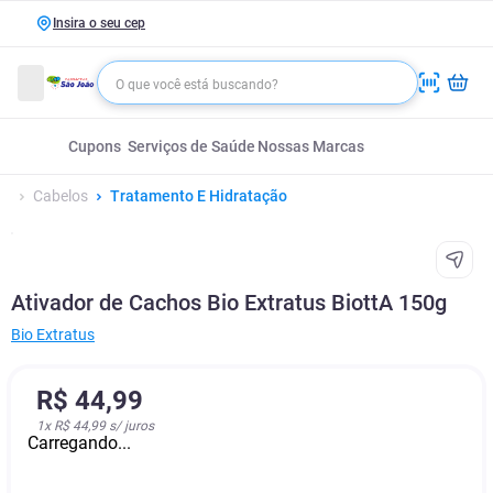
Insira o seu cep
Cupons
Serviços de Saúde
Nossas Marcas
Cabelos
Tratamento E Hidratação
Ativador de Cachos Bio Extratus BiottA 150g
Bio Extratus
R$
44
,
99
1
x
R$ 44,99
s/ juros
Carregando...