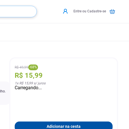
Entre ou Cadastre-se
-
68
%
R$
49
,
99
R$
15
,
99
1
x
R$ 15,99
s/ juros
Carregando...
lho.
Adicionar na cesta