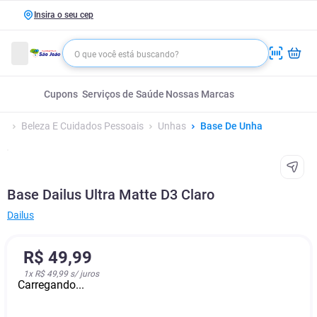
Insira o seu cep
Cupons
Serviços de Saúde
Nossas Marcas
Beleza E Cuidados Pessoais
Unhas
Base De Unha
Base Dailus Ultra Matte D3 Claro
Dailus
R$
49
,
99
1
x
R$ 49,99
s/ juros
Carregando...