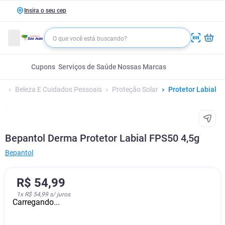
Insira o seu cep
Cupons
Serviços de Saúde
Nossas Marcas
Beleza E Cuidados Pessoais
Proteção Solar
Protetor Labial
Bepantol Derma Protetor Labial FPS50 4,5g
Bepantol
R$
54
,
99
1
x
R$ 54,99
s/ juros
Carregando...