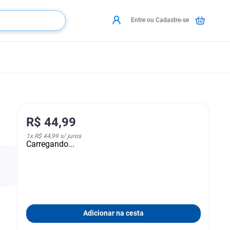
Entre ou Cadastre-se
R$
44
,
99
1
x
R$ 44,99
s/ juros
Carregando...
Adicionar na cesta