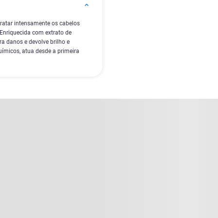
tratar intensamente os cabelos
Enriquecida com extrato de
ara danos e devolve brilho e
uímicos, atua desde a primeira