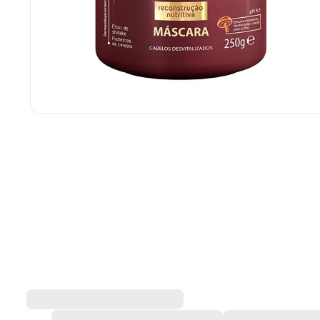
Bio Extratus Shitake Plus
Bio Extratus
250g