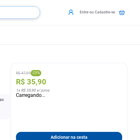
Entre ou Cadastre-se
-
25
%
R$
47
,
99
R$
35
,
90
1
x
R$ 35,90
s/ juros
Carregando...
ras
Adicionar na cesta