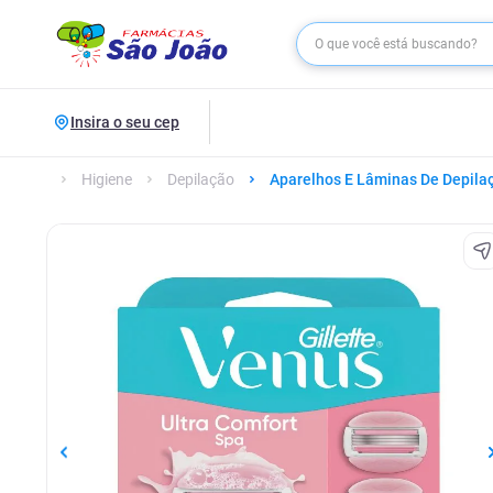
Insira o seu cep
Higiene
Depilação
Aparelhos E Lâminas De Depila