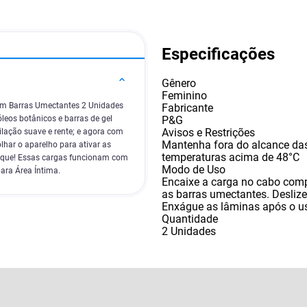
Especificações
Gênero
Feminino
com Barras Umectantes 2 Unidades
Fabricante
P&G
leos botânicos e barras de gel
Avisos e Restrições
lação suave e rente; e agora com
Mantenha fora do alcance das
lhar o aparelho para ativar as
temperaturas acima de 48°C
 toque! Essas cargas funcionam com
Modo de Uso
ara Área Íntima.
Encaixe a carga no cabo compa
as barras umectantes. Deslize
Enxágue as lâminas após o us
Quantidade
2 Unidades