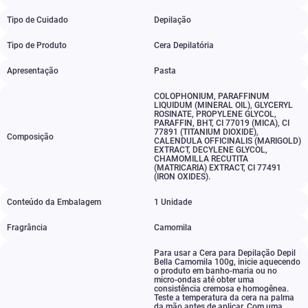
Tipo de Cuidado
Depilação
Tipo de Produto
Cera Depilatória
Apresentação
Pasta
COLOPHONIUM
,
PARAFFINUM
LIQUIDUM (MINERAL OIL)
,
GLYCERYL
ROSINATE
,
PROPYLENE GLYCOL
,
PARAFFIN
,
BHT
,
CI 77019 (MICA)
,
CI
77891 (TITANIUM DIOXIDE)
,
Composição
CALENDULA OFFICINALIS (MARIGOLD)
EXTRACT
,
DECYLENE GLYCOL
,
CHAMOMILLA RECUTITA
(MATRICARIA) EXTRACT
,
CI 77491
(IRON OXIDES).
Conteúdo da Embalagem
1 Unidade
Fragrância
Camomila
Para usar a Cera para Depilação Depil
Bella Camomila 100g
,
inicie aquecendo
o produto em banho-maria ou no
micro-ondas até obter uma
consistência cremosa e homogênea.
Teste a temperatura da cera na palma
da mão antes de aplicar. Com uma