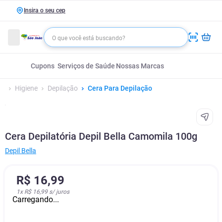
Insira o seu cep
Cupons
Serviços de Saúde
Nossas Marcas
Higiene
Depilação
Cera Para Depilação
Cera Depilatória Depil Bella Camomila 100g
Depil Bella
R$
16
,
99
1
x
R$ 16,99
s/ juros
Carregando...