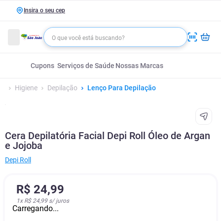
Insira o seu cep
Cupons
Serviços de Saúde
Nossas Marcas
Higiene
Depilação
Lenço Para Depilação
Cera Depilatória Facial Depi Roll Óleo de Argan
e Jojoba
Depi Roll
R$
24
,
99
1
x
R$ 24,99
s/ juros
Carregando...