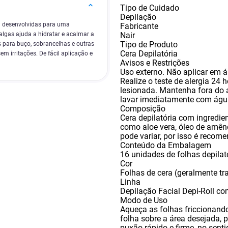
Tipo de Cuidado
Depilação
am desenvolvidas para uma
Fabricante
Nair
algas ajuda a hidratar e acalmar a
Tipo de Produto
s para buço, sobrancelhas e outras
Cera Depilatória
m irritações. De fácil aplicação e
Avisos e Restrições
Uso externo. Não aplicar em á
Realize o teste de alergia 24 h
lesionada. Mantenha fora do 
lavar imediatamente com ág
Composição
Cera depilatória com ingredie
como aloe vera
,
óleo de amênd
pode variar
,
por isso é recome
Conteúdo da Embalagem
16 unidades de folhas depilat
Cor
Folhas de cera (geralmente tr
Linha
Depilação Facial Depi-Roll co
Modo de Uso
Aqueça as folhas friccionand
folha sobre a área desejada
,
p
puxão rápido e firme
,
no senti