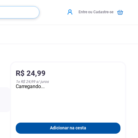
Entre ou Cadastre-se
R$
24
,
99
1
x
R$ 24,99
s/ juros
Carregando...
Adicionar na cesta