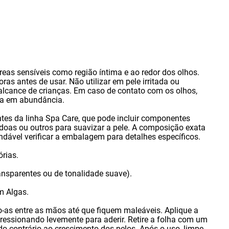
reas sensíveis como região íntima e ao redor dos olhos.
oras antes de usar. Não utilizar em pele irritada ou
alcance de crianças. Em caso de contato com os olhos
,
ua em abundância.
ntes da linha Spa Care
,
que pode incluir componentes
oas ou outros para suavizar a pele. A composição exata
ndável verificar a embalagem para detalhes específicos.
órias.
ansparentes ou de tonalidade suave).
m Algas.
o-as entre as mãos até que fiquem maleáveis. Aplique a
ressionando levemente para aderir. Retire a folha com um
do contrário ao crescimento dos pelos. Após o uso
,
limpe