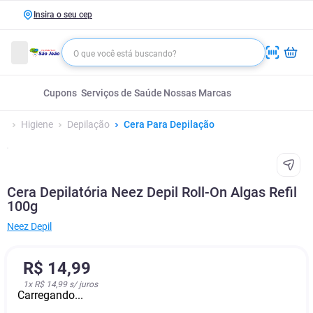
Insira o seu cep
Cupons
Serviços de Saúde
Nossas Marcas
Higiene
Depilação
Cera Para Depilação
Cera Depilatória Neez Depil Roll-On Algas Refil
100g
Neez Depil
R$
14
,
99
1
x
R$ 14,99
s/ juros
Carregando...