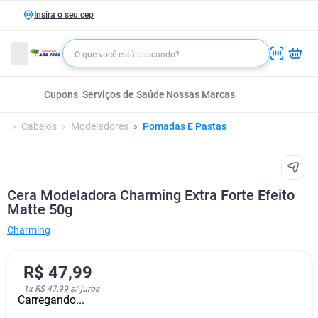
Insira o seu cep
Cupons
Serviços de Saúde
Nossas Marcas
Cabelos
Modeladores
Pomadas E Pastas
Cera Modeladora Charming Extra Forte Efeito
Matte 50g
Charming
R$
47
,
99
1
x
R$ 47,99
s/ juros
Carregando...