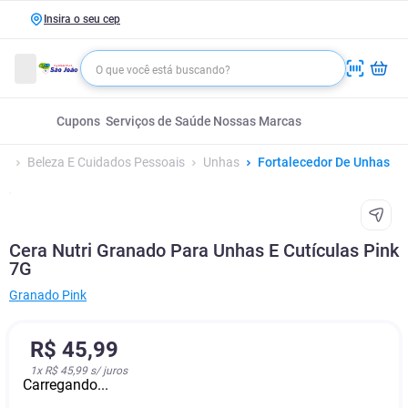
Insira o seu cep
Cupons
Serviços de Saúde
Nossas Marcas
Beleza E Cuidados Pessoais
Unhas
Fortalecedor De Unhas
Cera Nutri Granado Para Unhas E Cutículas Pink
7G
Granado Pink
R$
45
,
99
1
x
R$ 45,99
s/ juros
Carregando...