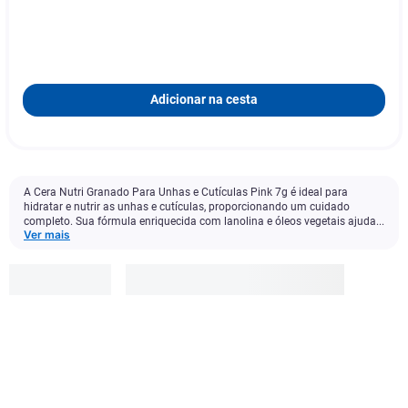
Adicionar na cesta
A Cera Nutri Granado Para Unhas e Cutículas Pink 7g é ideal para
hidratar e nutrir as unhas e cutículas, proporcionando um cuidado
completo. Sua fórmula enriquecida com lanolina e óleos vegetais ajuda...
Ver mais
Granado
Pink
R$
45
,
99