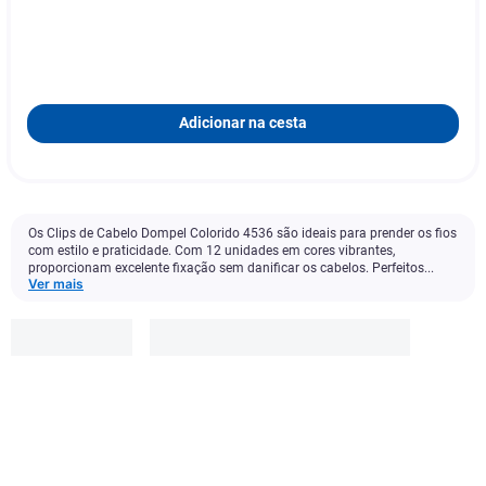
Adicionar na cesta
Os Clips de Cabelo Dompel Colorido 4536 são ideais para prender os fios
com estilo e praticidade. Com 12 unidades em cores vibrantes,
proporcionam excelente fixação sem danificar os cabelos. Perfeitos...
Ver mais
Dompel
R$
11
,
99
-
50
%
R$
5
,
99