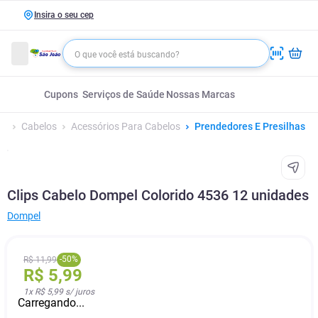
Insira o seu cep
Cupons
Serviços de Saúde
Nossas Marcas
Cabelos
Acessórios Para Cabelos
Prendedores E Presilhas
Clips Cabelo Dompel Colorido 4536 12 unidades
Dompel
-
50
%
R$
11
,
99
R$
5
,
99
1
x
R$ 5,99
s/ juros
Carregando...