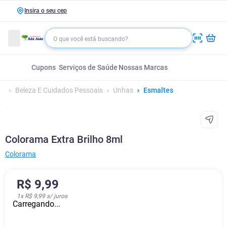
Insira o seu cep
Cupons
Serviços de Saúde
Nossas Marcas
Beleza E Cuidados Pessoais
Unhas
Esmaltes
Colorama Extra Brilho 8ml
Colorama
R$
9
,
99
1
x
R$ 9,99
s/ juros
Carregando...