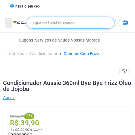
Insira o seu cep
Cupons
Serviços de Saúde
Nossas Marcas
Cabelos
Condicionador
Cabelos Com Frizz
Condicionador Aussie 360ml Bye Bye Frizz Óleo
de Jojoba
Aussie
-
25
%
R$
52
,
99
R$
39
,
90
1
x
R$ 39,90
s/ juros
Carregando...