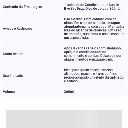
1 unidade de Condicionador Aussie
Conteúdo da Embalagem
Bye Bye Frizz Óleo de Jojoba 360ml.
Uso externo. Evite contato com os
olhos. Em caso de contato
,
enxágue
abundantemente com água. Mantenha
Avisos e Restrições
fora do alcance de crianças. Em caso
de irritação
,
suspenda o uso e consulte
um especialista.
Após lavar os cabelos com shampoo
,
aplique o condicionador no
Modo de Uso
comprimento e pontas. Deixe agir por
alguns minutos e enxágue bem.
Ideal para quem deseja cabelos
alinhados
,
macios e livres do frizz
,
Uso Indicado
proporcionando um efeito disciplinado
e sedoso.
Volume
360ml.