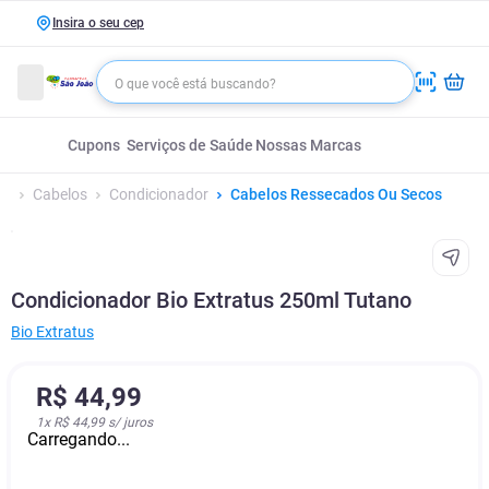
Insira o seu cep
Cupons
Serviços de Saúde
Nossas Marcas
Cabelos
Condicionador
Cabelos Ressecados Ou Secos
Condicionador Bio Extratus 250ml Tutano
Bio Extratus
R$
44
,
99
1
x
R$ 44,99
s/ juros
Carregando...