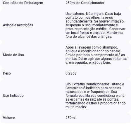
Conteúdo da Embalagem
250ml de Condicionador
Uso externo. Não ingerir. Caso haja
contato com os olhos
,
lave-os
abundantemente. Se houver irritação
,
Avisos e Restrições
suspenda o uso imediatamente e
procure orientação médica. Conservar
em local fresco e arejado. Mantenha
fora do alcance das crianças.
Após a lavagem com o shampoo
,
aplique o condicionador no cabelo
Modo de Uso
úmido por todo o comprimento até as
pontas. Deixe agir por alguns instantes
e
,
em seguida
,
enxágue bem.
Peso
0.2863
Bio Extratus Condicionador Tutano e
Ceramidas é indicado para cabelos
ressecados e enfraquecidos. Sua
Uso Indicado
fórmula equilibrada condiciona e une
as escamas da raiz até as pontas
,
fortalecendo os fios e proporcionando
muita maciez.
Volume
250ml