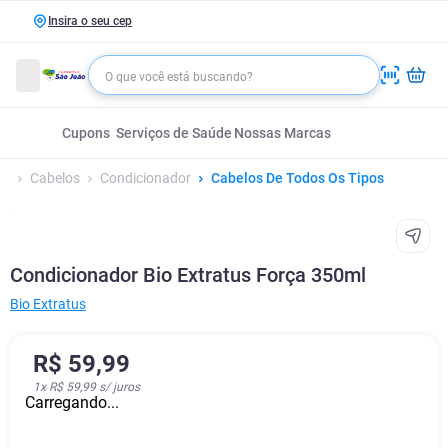
Insira o seu cep
Cupons
Serviços de Saúde
Nossas Marcas
Cabelos
Condicionador
Cabelos De Todos Os Tipos
Condicionador Bio Extratus Força 350ml
Bio Extratus
R$
59
,
99
1
x
R$ 59,99
s/ juros
Carregando...