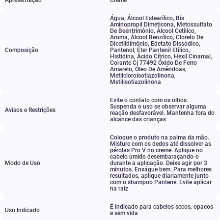
Apresentação
Creme
Água
,
Álcool Estearílico
,
Bis
Aminopropil Dimeticona
,
Metossulfato
De Beentrimônio
,
Álcool Cetílico
,
Aroma
,
Álcool Benzílico
,
Cloreto De
Dicetildimônio
,
Edetato Dissódico
,
Composição
Pantenol
,
Éter Pantenil Etílico
,
Histidina
,
Ácido Cítrico
,
Hexil Cinamal
,
Corante Ci 77492 Óxido De Ferro
Amarelo
,
Óleo De Amêndoas
,
Metilcloroisotiazolinona
,
Metilisotiazolinona
Evite o contato com os olhos.
Suspenda o uso se observar alguma
Avisos e Restrições
reação desfavorável. Mantenha fora do
alcance das crianças
Coloque o produto na palma da mão.
Misture com os dedos até dissolver as
pérolas Pro V no creme. Aplique no
cabelo úmido desembaraçando-o
Modo de Uso
durante a aplicação. Deixe agir por 3
minutos. Enxágue bem. Para melhores
resultados
,
aplique diariamente junto
com o shampoo Pantene. Evite aplicar
na raiz
É indicado para cabelos secos
,
opacos
Uso Indicado
e sem vida