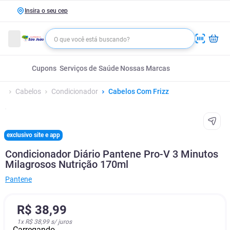
Insira o seu cep
Cupons
Serviços de Saúde
Nossas Marcas
Cabelos
Condicionador
Cabelos Com Frizz
exclusivo site e app
Condicionador Diário Pantene Pro-V 3 Minutos
Milagrosos Nutrição 170ml
Pantene
R$
38
,
99
1
x
R$ 38,99
s/ juros
Carregando...