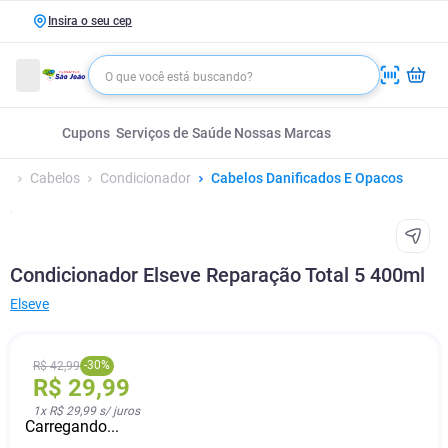
Insira o seu cep
Cupons
Serviços de Saúde
Nossas Marcas
Cabelos
Condicionador
Cabelos Danificados E Opacos
Condicionador Elseve Reparação Total 5 400ml
Elseve
-
30
%
R$
42
,
99
R$
29
,
99
1
x
R$ 29,99
s/ juros
Carregando...