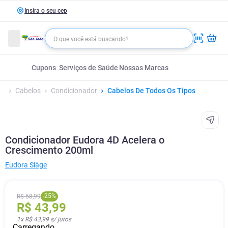
Insira o seu cep
Cupons
Serviços de Saúde
Nossas Marcas
Cabelos
Condicionador
Cabelos De Todos Os Tipos
Condicionador Eudora 4D Acelera o
Crescimento 200ml
Eudora Siàge
-
25
%
R$
58
,
99
R$
43
,
99
1
x
R$ 43,99
s/ juros
Carregando...