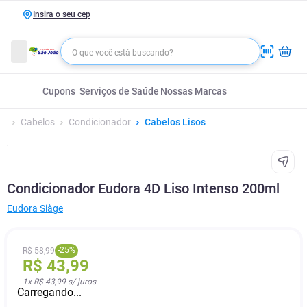
Insira o seu cep
Cupons
Serviços de Saúde
Nossas Marcas
Cabelos
Condicionador
Cabelos Lisos
Condicionador Eudora 4D Liso Intenso 200ml
Eudora Siàge
-
25
%
R$
58
,
99
R$
43
,
99
1
x
R$ 43,99
s/ juros
Carregando...