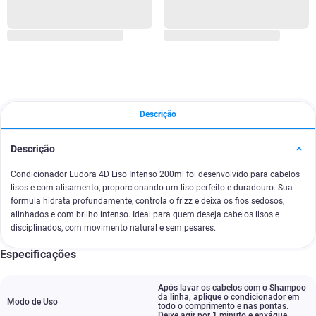
Descrição
Descrição
Condicionador Eudora 4D Liso Intenso 200ml foi desenvolvido para cabelos
lisos e com alisamento, proporcionando um liso perfeito e duradouro. Sua
fórmula hidrata profundamente, controla o frizz e deixa os fios sedosos,
alinhados e com brilho intenso. Ideal para quem deseja cabelos lisos e
disciplinados, com movimento natural e sem pesares.
Especificações
Após lavar os cabelos com o Shampoo
da linha
,
aplique o condicionador em
Modo de Uso
todo o comprimento e nas pontas.
Deixe agir por 1 minuto e enxágue