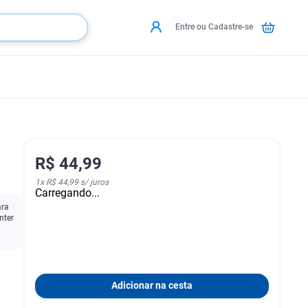
Entre ou Cadastre-se
R$
44
,
99
1
x
R$ 44,99
s/ juros
Carregando...
ara
nter
Adicionar na cesta