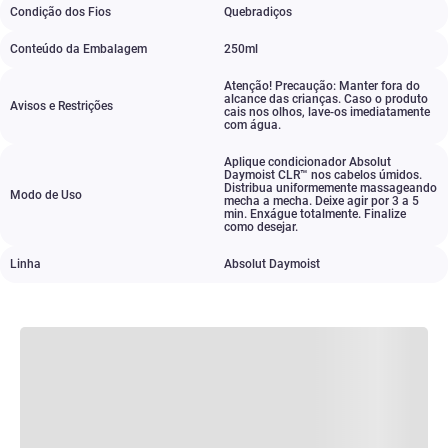
Condição dos Fios
Quebradiços
Conteúdo da Embalagem
250ml
Atenção! Precaução: Manter fora do
alcance das crianças. Caso o produto
Avisos e Restrições
cais nos olhos
,
lave-os imediatamente
com água.
Aplique condicionador Absolut
Daymoist CLR™ nos cabelos úmidos.
Distribua uniformemente massageando
Modo de Uso
mecha a mecha. Deixe agir por 3 a 5
min. Enxágue totalmente. Finalize
como desejar.
Linha
Absolut Daymoist