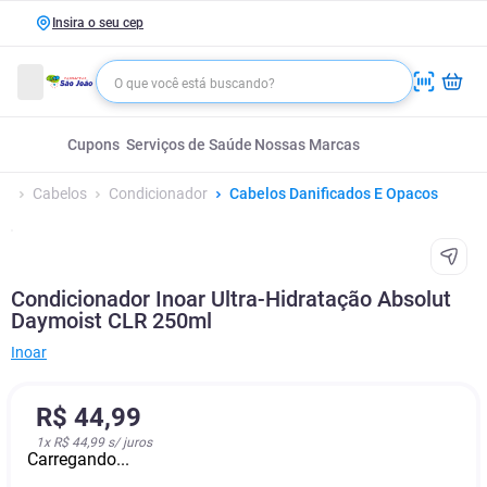
Insira o seu cep
Cupons
Serviços de Saúde
Nossas Marcas
Cabelos
Condicionador
Cabelos Danificados E Opacos
Condicionador Inoar Ultra-Hidratação Absolut
Daymoist CLR 250ml
Inoar
R$
44
,
99
1
x
R$ 44,99
s/ juros
Carregando...