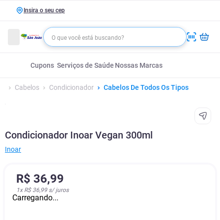
Insira o seu cep
Cupons
Serviços de Saúde
Nossas Marcas
Cabelos
Condicionador
Cabelos De Todos Os Tipos
Condicionador Inoar Vegan 300ml
Inoar
R$
36
,
99
1
x
R$ 36,99
s/ juros
Carregando...