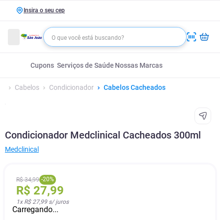
Insira o seu cep
Cupons
Serviços de Saúde
Nossas Marcas
Cabelos
Condicionador
Cabelos Cacheados
Condicionador Medclinical Cacheados 300ml
Medclinical
-
20
%
R$
34
,
99
R$
27
,
99
1
x
R$ 27,99
s/ juros
Carregando...