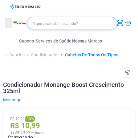
Insira o seu cep
Cupons
Serviços de Saúde
Nossas Marcas
Cabelos
Condicionador
Cabelos De Todos Os Tipos
Condicionador Monange Boost Crescimento
325ml
Monange
-
15
%
R$
12
,
99
R$
10
,
99
1
x
R$ 10,99
s/ juros
Carregando...