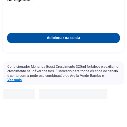
Adicionar na cesta
Condicionador Monange Boost Crescimento 325ml fortalece e auxilia no
crescimento saudável dos fios. É indicado para todos os tipos de cabelo
e conta com a poderosa combinação de Argila Verde, Bambu e...
Ver mais
Monange
R$
12
,
99