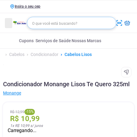
Insira o seu cep
Cupons
Serviços de Saúde
Nossas Marcas
Cabelos
Condicionador
Cabelos Lisos
Condicionador Monange Lisos Te Quero 325ml
Monange
-
15
%
R$
12
,
99
R$
10
,
99
1
x
R$ 10,99
s/ juros
Carregando...