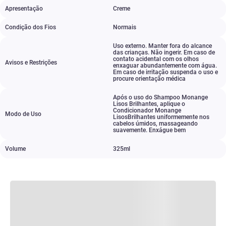
Apresentação
Creme
Condição dos Fios
Normais
Uso externo. Manter fora do alcance
das crianças. Não ingerir. Em caso de
contato acidental com os olhos
Avisos e Restrições
enxaguar abundantemente com água.
Em caso de irritação suspenda o uso e
procure orientação médica
Após o uso do Shampoo Monange
Lisos Brilhantes
,
aplique o
Condicionador Monange
Modo de Uso
LisosBrilhantes uniformemente nos
cabelos úmidos
,
massageando
suavemente. Enxágue bem
Volume
325ml