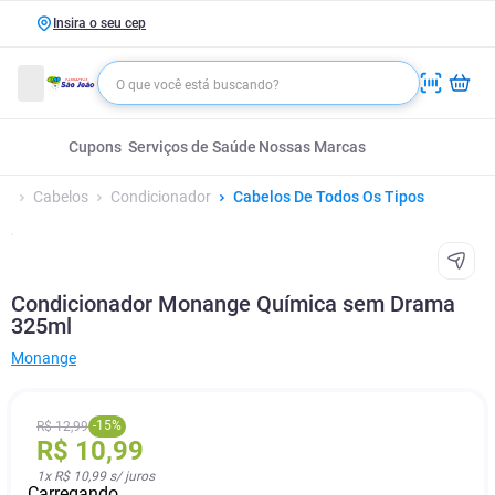
Insira o seu cep
Cupons
Serviços de Saúde
Nossas Marcas
Cabelos
Condicionador
Cabelos De Todos Os Tipos
Condicionador Monange Química sem Drama
325ml
Monange
-
15
%
R$
12
,
99
R$
10
,
99
1
x
R$ 10,99
s/ juros
Carregando...