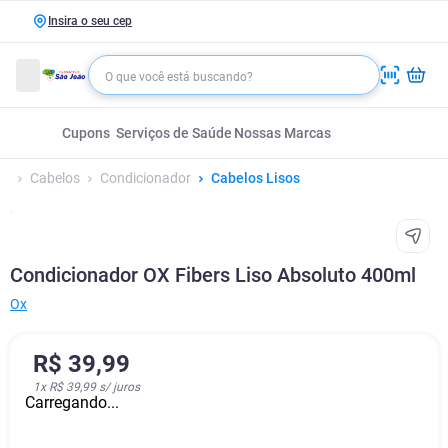
Insira o seu cep
Cupons
Serviços de Saúde
Nossas Marcas
Cabelos
Condicionador
Cabelos Lisos
Condicionador OX Fibers Liso Absoluto 400ml
Ox
R$
39
,
99
1
x
R$ 39,99
s/ juros
Carregando...