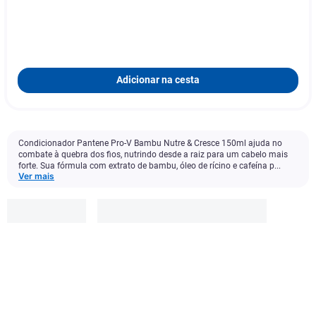
Adicionar na cesta
Condicionador Pantene Pro-V Bambu Nutre & Cresce 150ml ajuda no
combate à quebra dos fios, nutrindo desde a raiz para um cabelo mais
forte. Sua fórmula com extrato de bambu, óleo de rícino e cafeína p...
Ver mais
Pantene
R$
21
,
99
-
28
%
R$
15
,
90