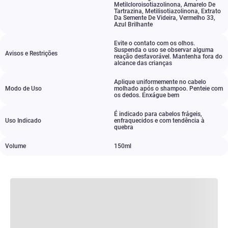
Metilcloroisotiazolinona
,
Amarelo De
Tartrazina
,
Metilisotiazolinona
,
Extrato
Da Semente De Videira
,
Vermelho 33
,
Azul Brilhante
Evite o contato com os olhos.
Suspenda o uso se observar alguma
Avisos e Restrições
reação desfavorável. Mantenha fora do
alcance das crianças
Aplique uniformemente no cabelo
Modo de Uso
molhado após o shampoo. Penteie com
os dedos. Enxágue bem
É indicado para cabelos frágeis
,
Uso Indicado
enfraquecidos e com tendência à
quebra
Volume
150ml