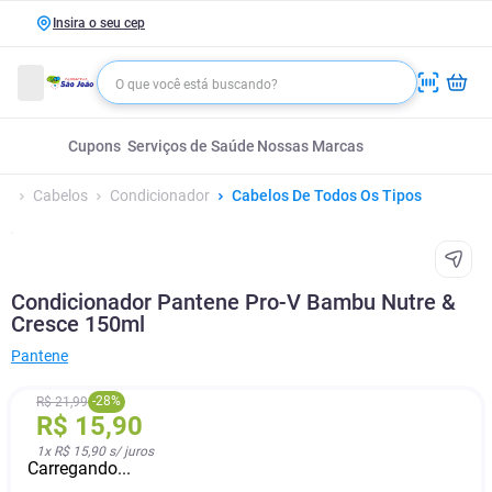
Insira o seu cep
Cupons
Serviços de Saúde
Nossas Marcas
Cabelos
Condicionador
Cabelos De Todos Os Tipos
Condicionador Pantene Pro-V Bambu Nutre &
Cresce 150ml
Pantene
-
28
%
R$
21
,
99
R$
15
,
90
1
x
R$ 15,90
s/ juros
Carregando...