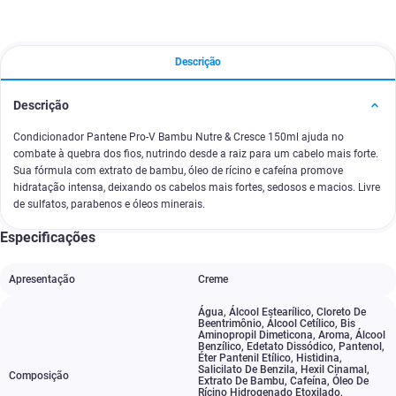
Descrição
Descrição
Condicionador Pantene Pro-V Bambu Nutre & Cresce 150ml ajuda no
combate à quebra dos fios, nutrindo desde a raiz para um cabelo mais forte.
Sua fórmula com extrato de bambu, óleo de rícino e cafeína promove
hidratação intensa, deixando os cabelos mais fortes, sedosos e macios. Livre
de sulfatos, parabenos e óleos minerais.
Especificações
Apresentação
Creme
Água
,
Álcool Estearílico
,
Cloreto De
Beentrimônio
,
Álcool Cetílico
,
Bis
Aminopropil Dimeticona
,
Aroma
,
Álcool
Benzílico
,
Edetato Dissódico
,
Pantenol
,
Éter Pantenil Etílico
,
Histidina
,
Salicilato De Benzila
,
Hexil Cinamal
,
Composição
Extrato De Bambu
,
Cafeína
,
Óleo De
Rícino Hidrogenado Etoxilado
,