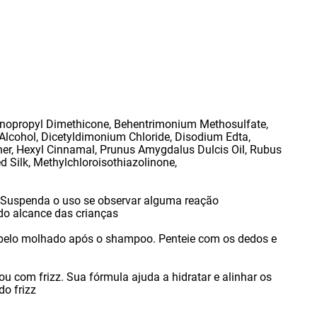
nopropyl Dimethicone
,
Behentrimonium Methosulfate
,
Alcohol
,
Dicetyldimonium Chloride
,
Disodium Edta
,
her
,
Hexyl Cinnamal
,
Prunus Amygdalus Dulcis Oil
,
Rubus
d Silk
,
Methylchloroisothiazolinone
,
. Suspenda o uso se observar alguma reação
do alcance das crianças
belo molhado após o shampoo. Penteie com os dedos e
ou com frizz. Sua fórmula ajuda a hidratar e alinhar os
do frizz