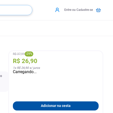
Entre ou Cadastre-se
-
29
%
R$
37
,
99
R$
26
,
90
1
x
R$ 26,90
s/ juros
Carregando...
to
Adicionar na cesta