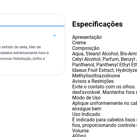
Especificações
Apresentação
Creme
extrato de seda, óleo de
Composição
Aqua
,
Stearyl Alcohol
,
Bis-Ami
cabelos extremamente lisos e
Cetyl Alcohol
,
Parfum
,
Benzyl 
cionar hidratação, brilho e
Panthenol
,
Panthenyl Ethyl Et
Idaeus Fruit Extract
,
Hydrolyze
Methylisothiazolinone
Avisos e Restrições
Evite o contato com os olhos
desfavorável. Mantenha fora 
Modo de Uso
Aplique uniformemente no ca
enxágue bem
Uso Indicado
É indicado para cabelos lisos 
fios
,
proporcionando controle 
Volume
400ml