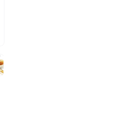
Pantene
-V
R$
37
,
99
-
29
%
R$
26
,
90