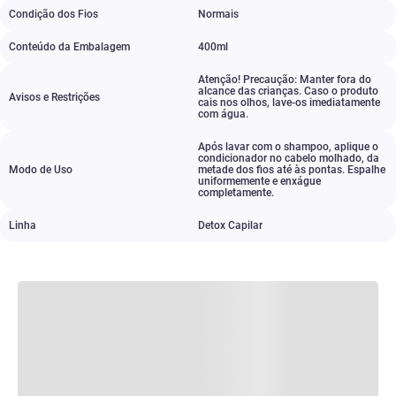
Condição dos Fios
Normais
Conteúdo da Embalagem
400ml
Atenção! Precaução: Manter fora do
alcance das crianças. Caso o produto
Avisos e Restrições
cais nos olhos
,
lave-os imediatamente
com água.
Após lavar com o shampoo
,
aplique o
condicionador no cabelo molhado
,
da
Modo de Uso
metade dos fios até às pontas. Espalhe
uniformemente e enxágue
completamente.
Linha
Detox Capilar