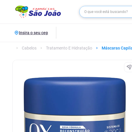
Insira o seu cep
Cabelos
Tratamento E Hidratação
Máscaras Capil