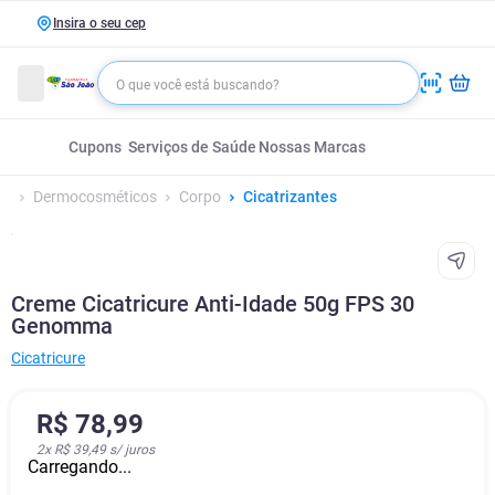
Insira o seu cep
Cupons
Serviços de Saúde
Nossas Marcas
Dermocosméticos
Corpo
Cicatrizantes
Creme Cicatricure Anti-Idade 50g FPS 30
Genomma
Cicatricure
R$
78
,
99
2
x
R$ 39,49
s/ juros
Carregando...