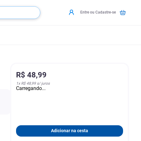
Entre ou Cadastre-se
R$
48
,
99
1
x
R$ 48,99
s/ juros
Carregando...
Adicionar na cesta