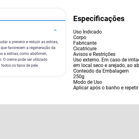
Especificações
Uso Indicado
Corpo
dar a prevenir e reduzir as estrias,
Fabricante
Cicatricure
s que favorecem a regeneração da
Avisos e Restrições
sas a estrias, como abdômen,
Uso externo. Em caso de irrit
. O creme pode ser utilizado
em local seco e arejado
,
ao ab
todos os tipos de pele.
Conteúdo da Embalagem
250g
Modo de Uso
Aplicar após o banho e repeti